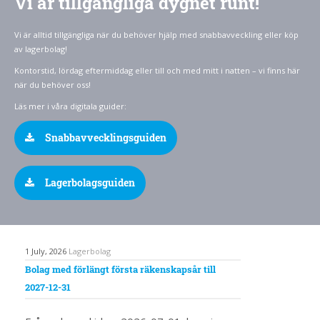
Vi är tillgängliga dygnet runt!
Vi är alltid tillgängliga när du behöver hjälp med snabbavveckling eller köp
av lagerbolag!
Kontorstid, lördag eftermiddag eller till och med mitt i natten – vi finns här
när du behöver oss!
Läs mer i våra digitala guider:
Snabbavvecklingsguiden
Lagerbolagsguiden
1 July, 2026
Lagerbolag
Bolag med förlängt första räkenskapsår till
2027-12-31