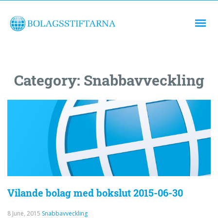
Category:
Snabbavveckling
Vilande bolag med bokslut 2015-06-30
8 June, 2015
Snabbavveckling