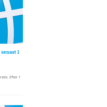
 senast 1
atis. Efter 1