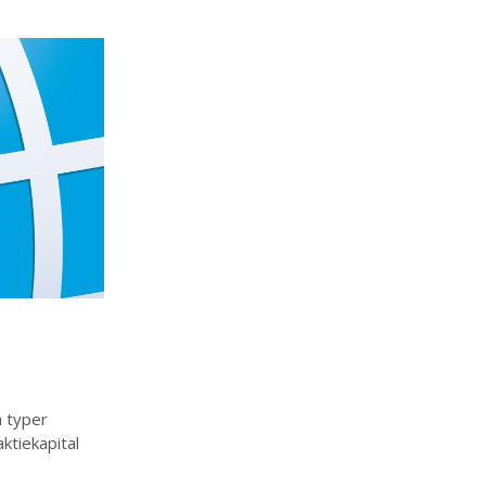
a typer
ktiekapital