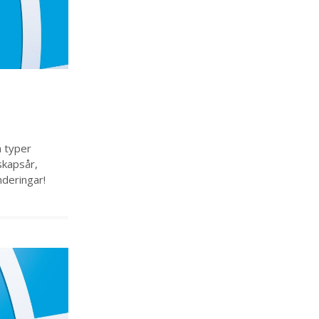
a typer
skapsår,
nderingar!