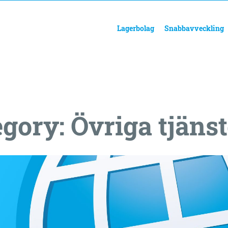
Lagerbolag
Snabbavveckling
egory:
Övriga tjänst