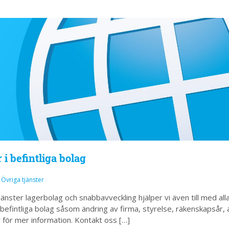
i befintliga bolag
6
Övriga tjänster
änster lagerbolag och snabbavveckling hjälper vi även till med all
 befintliga bolag såsom ändring av firma, styrelse, räkenskapsår, a
r för mer information. Kontakt oss […]