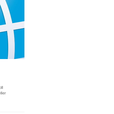
ll
ller