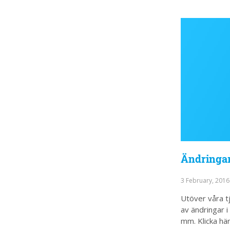
Ändringar 
3 February, 201
Utöver våra tj
av ändringar i
mm. Klicka hä