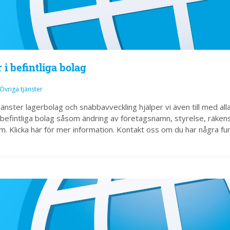
i befintliga bolag
Övriga tjänster
änster lagerbolag och snabbavveckling hjälper vi även till med all
i befintliga bolag såsom ändring av företagsnamn, styrelse, räken
m. Klicka här för mer information. Kontakt oss om du har några fu