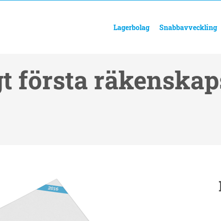
Lagerbolag
Snabbavveckling
t första räkenskaps