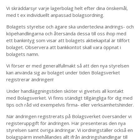
Vi skräddarsyr varje lagerbolag helt efter dina önskemål,
med t ex individuellt anpassad bolagsordning.
Bolagets styrelse och ägare ska underteckna ändrings- och
köpehandlingarna och återsända dessa till oss ihop med
ett bankintyg som visar att bolagets aktiekapital är tillfört
bolaget. Observera att bankkontot skall vara öppnat i
bolagets namn.
Vi förser er med generalfullmakt så att den nya styrelsen
kan använda sig av bolaget under tiden Bolagsverket
registrerar ändringen!
Under handläggningstiden sköter vi givetvis all kontakt
med Bolagsverket. Vi finns ständigt tillgängliga för dig med
tips och råd vid exempelvis firma- eller verksamhetshinder.
När ändringen registrerats på Bolagsverket översänder vi
registeruppgift för ändringen. Här presenteras den nya
styrelsen samt övriga ändringar. Vi iordningställer också en
bolagspärm innehållandes allt ifrån ändringshandlingar till