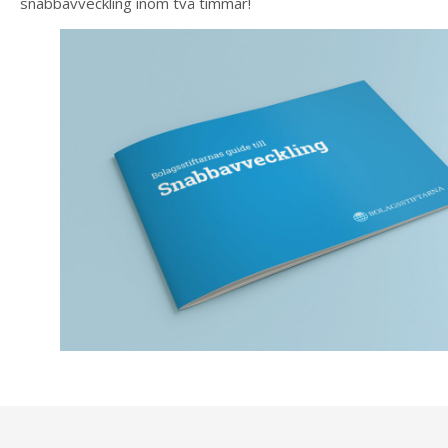
snabbavveckling inom två timmar!