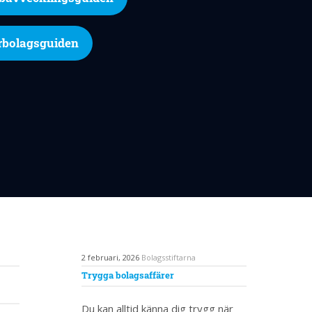
rbolagsguiden
2 februari, 2026
Bolagsstiftarna
Trygga bolagsaffärer
Du kan alltid känna dig trygg när