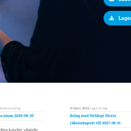
Lage
bbavveckling
4 mars, 2026
Lagerbolag
a innan 2026-06-30
Bolag med förlängt första
räkenskapsår till 2027-08-31
 dina kunder vilande