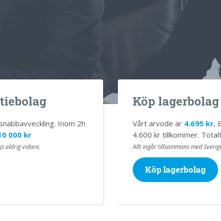
tiebolag
Köp lagerbolag
r snabbavveckling. Inom 2h
Vårt arvode är
4.695 kr
, 
10 000 kr
4.600 kr tillkommer. Totalt 
js aldrig vidare.
Allt ingår tillsammans med Sverige
Köp lagerbolag