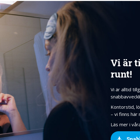
Vi är 
runt!
Vi är alltid t
snabbavveckli
Kontorstid, lö
– vi finns här
Läs mer i våra
Snab