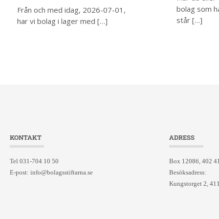
bolag som ha
Från och med idag, 2026-07-01,
står […]
har vi bolag i lager med […]
KONTAKT
ADRESS
Tel 031-704 10 50
Box 12086, 402 4
E-post:
info@bolagsstiftarna.se
Besöksadress:
Kungstorget 2, 41