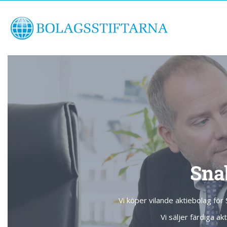
Sna
Vi köper vilande aktiebolag för
Vi säljer färdiga a