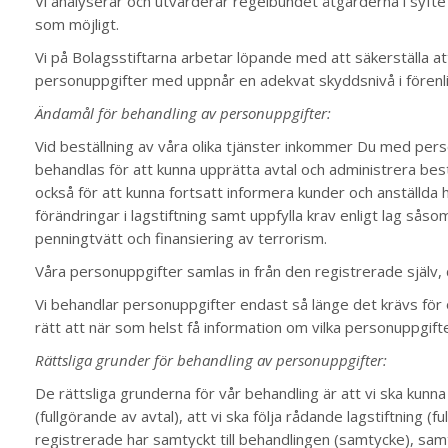
Vi analyserar och utvärderar regelbundet åtgärderna i syfte 
som möjligt.
Vi på Bolagsstiftarna arbetar löpande med att säkerställa 
personuppgifter med uppnår en adekvat skyddsnivå i förenl
Ändamål för behandling av personuppgifter:
Vid beställning av våra olika tjänster inkommer Du med perso
behandlas för att kunna upprätta avtal och administrera bes
också för att kunna fortsatt informera kunder och anställda
förändringar i lagstiftning samt uppfylla krav enligt lag s
penningtvätt och finansiering av terrorism.
Våra personuppgifter samlas in från den registrerade själv
Vi behandlar personuppgifter endast så länge det krävs fö
rätt att när som helst få information om vilka personuppgif
Rättsliga grunder för behandling av personuppgifter:
De rättsliga grunderna för vår behandling är att vi ska kunn
(fullgörande av avtal), att vi ska följa rådande lagstiftning (f
registrerade har samtyckt till behandlingen (samtycke), samt