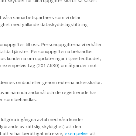
att skyddet för dina uppgifter ska bli så säkert
att våra samarbetspartners som vi delar
ighet med gällande dataskyddslagstiftning.
nuppgifter till oss. Personuppgifterna vi erhåller
tällda tjänster. Personuppgifterna behandlas
 hos kunderna om uppdateringar i tjänsteutbudet,
åsom exempelvis Lag (2017:630) om åtgärder mot
, dennes ombud eller genom externa adresskällor.
r ovan nämnda ändamål och de registrerade har
ter som behandlas.
a fullgöra ingångna avtal med våra kunder
ullgörande av rättslig skyldighet) att den
 att vi har berättigat intresse,
exempelvis
att