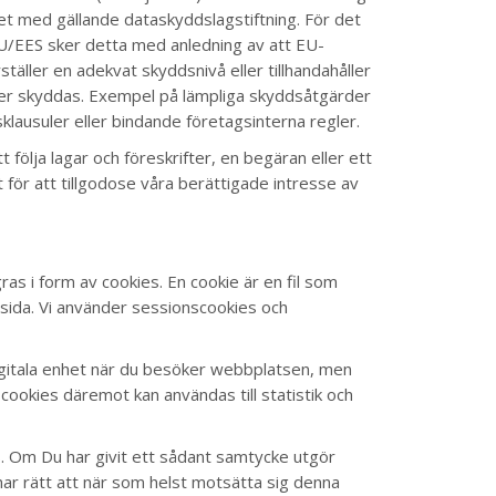
het med gällande dataskyddslagstiftning. För det
EU/EES sker detta med anledning av att EU-
täller en adekvat skyddsnivå eller tillhandahåller
eter skyddas. Exempel på lämpliga skyddsåtgärder
lausuler eller bindande företagsinterna regler.
t följa lagar och föreskrifter, en begäran eller ett
för att tillgodose våra berättigade intresse av
as i form av cookies. En cookie är en fil som
sida. Vi använder sessionscookies och
igitala enhet när du besöker webbplatsen, men
ookies däremot kan användas till statistik och
es. Om Du har givit ett sådant samtycke utgör
ar rätt att när som helst motsätta sig denna