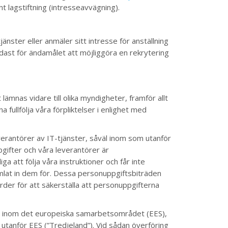
ant lagstiftning (intresseavvägning).
nster eller anmäler sitt intresse för anställning
ast för ändamålet att möjliggöra en rekrytering
mnas vidare till olika myndigheter, framför allt
 fullfölja våra förpliktelser i enlighet med
verantörer av IT-tjänster, såväl inom som utanför
gifter och våra leverantörer är
a att följa våra instruktioner och får inte
amlat in dem för. Dessa personuppgiftsbiträden
rder för att säkerställa att personuppgifterna
ras inom det europeiska samarbetsområdet (EES),
utanför EES (”Tredjeland”). Vid sådan överföring