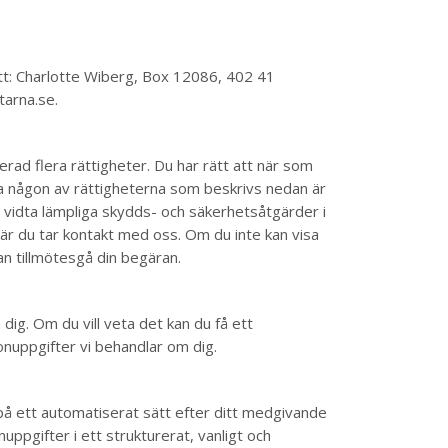
Att: Charlotte Wiberg, Box 12086, 402 41
tarna.se.
rad flera rättigheter. Du har rätt att när som
va någon av rättigheterna som beskrivs nedan är
t vidta lämpliga skydds- och säkerhetsåtgärder i
 när du tar kontakt med oss. Om du inte kan visa
kan tillmötesgå din begäran.
dig. Om du vill veta det kan du få ett
nuppgifter vi behandlar om dig.
på ett automatiserat sätt efter ditt medgivande
nuppgifter i ett strukturerat, vanligt och