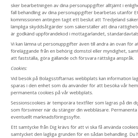
sker bearbetningen av dina personuppgifter alltjämt i enlig
fall behandling av dina personuppgifter bearbetas utanför 
kommissionen antingen tagit ett beslut att Tredjeland säkers
lämpliga skyddsåtgärder som säkerställer att dina rättigh
är godkänd uppförandekod i mottagarlandet, standardavtalsk
Vi kan lämna ut personuppgifter även till andra än ovan för at
föreläggande från en behörig domstol eller myndighet, samt 
att fastställa, göra gällande och försvara rättsliga anspråk.
Cookies:
Vid besök på Bolagsstiftarnas webbplats kan information lagr
sparas i den enhet som du använder för att besöka vår hem
permanenta cookies på vår webbplats.
Sessionscookies är temporära textfiler som lagras på din d
som försvinner när du stänger din webbläsare. Permanenta c
eventuellt marknadsföringssyfte.
Ett samtycke från Dig krävs för att vi ska få använda cooki
samtycket den lagliga grunden för en sådan behandling. Du h