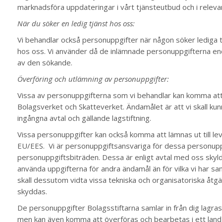
marknadsföra uppdateringar i vårt tjänsteutbud och i relev
När du söker en ledig tjänst hos oss:
Vi behandlar också personuppgifter när någon söker lediga tjä
hos oss. Vi använder då de inlämnade personuppgifterna end
av den sökande.
Överföring och utlämning av personuppgifter:
Vissa av personuppgifterna som vi behandlar kan komma att lä
Bolagsverket och Skatteverket. Ändamålet är att vi skall kunna
ingångna avtal och gällande lagstiftning.
Vissa personuppgifter kan också komma att lämnas ut till le
EU/EES. Vi är personuppgiftsansvariga för dessa personupp
personuppgiftsbiträden. Dessa är enligt avtal med oss skyldig
använda uppgifterna för andra ändamål än för vilka vi har s
skall dessutom vidta vissa tekniska och organisatoriska åtgä
skyddas.
De personuppgifter Bolagsstiftarna samlar in från dig lag
men kan även komma att överföras och bearbetas i ett land 