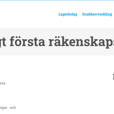
Lagerbolag
Snabbavveckling
t första räkenskap
sta
köpe- och