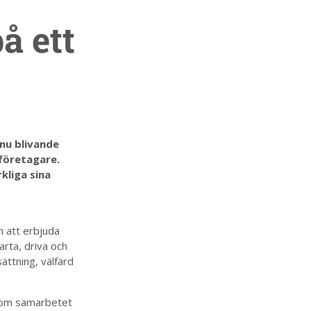
å ett
nu blivande
 företagare.
kliga sina
 att erbjuda
arta, driva och
sättning, välfärd
enom samarbetet