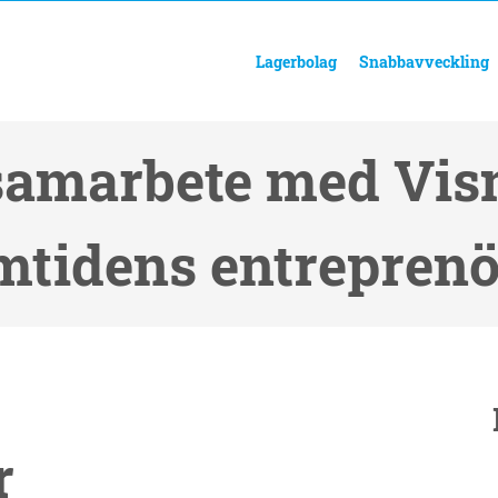
Lagerbolag
Snabbavveckling
samarbete med Visma
amtidens entreprenö
r