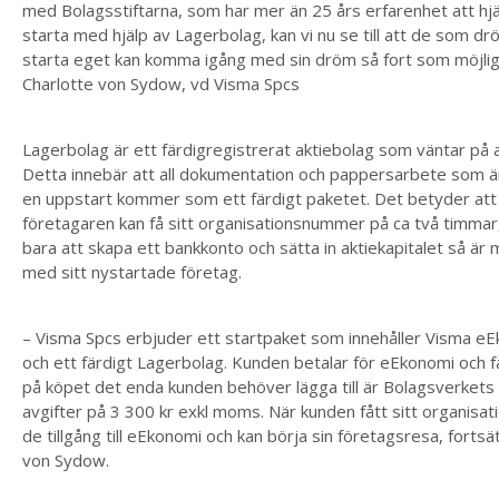
med Bolagsstiftarna, som har mer än 25 års erfarenhet att hjä
starta med hjälp av Lagerbolag, kan vi nu se till att de som 
starta eget kan komma igång med sin dröm så fort som möjlig
Charlotte von Sydow, vd Visma Spcs
Lagerbolag är ett färdigregistrerat aktiebolag som väntar på 
Detta innebär att all dokumentation och pappersarbete som 
en uppstart kommer som ett färdigt paketet. Det betyder att
företagaren kan få sitt organisationsnummer på ca två timmar
bara att skapa ett bankkonto och sätta in aktiekapitalet så är
med sitt nystartade företag.
– Visma Spcs erbjuder ett startpaket som innehåller Visma e
och ett färdigt Lagerbolag. Kunden betalar för eEkonomi och f
på köpet det enda kunden behöver lägga till är Bolagsverkets 
avgifter på 3 300 kr exkl moms. När kunden fått sitt organisa
de tillgång till eEkonomi och kan börja sin företagsresa, fortsä
von Sydow.