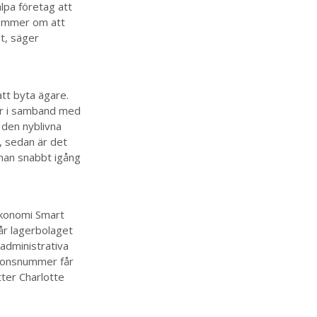
lpa företag att
drömmer om att
t, säger
att byta ägare.
är i samband med
 den nyblivna
, sedan är det
 man snabbt igång
Ekonomi Smart
år lagerbolaget
administrativa
tionsnummer får
tter Charlotte