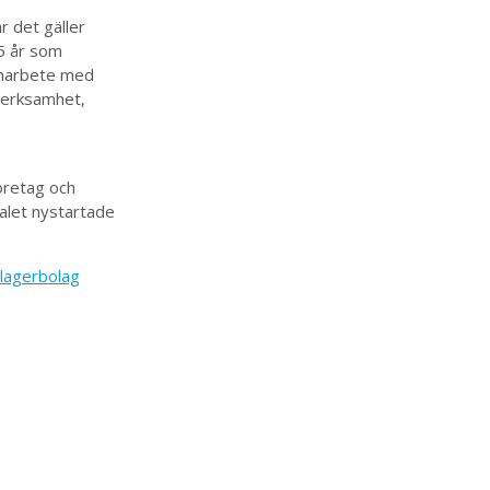
r det gäller
5 år som
samarbete med
 verksamhet,
öretag och
alet nystartade
/lagerbolag