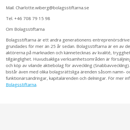
Mail. Charlotte.wiberg@bolagsstiftarna.se
Tel. +46 708 79 15 98
Om Bolagsstiftarna
Bolagsstiftarna är ett andra generationens entreprenörsdriv
grundades för mer än 25 år sedan. Bolagsstiftarna är en av d
aktörerna på marknaden och kännetecknas av kvalité, trygghe
tillgänglighet. Huvudsakliga verksamhetsområden är försäljni
och köp av vilande aktiebolag för avveckling (Snabbavveckling).
bistår även med olika bolagsrättsliga ärenden såsom namn- o
funktionärsändringar, kapitalärenden och delningar. För mer in
Bolagsstiftarna
.