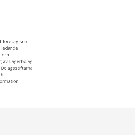
et företag som
e ledande
t och
ng av Lagerbolag
 Bolagsstiftarna
ch
formation