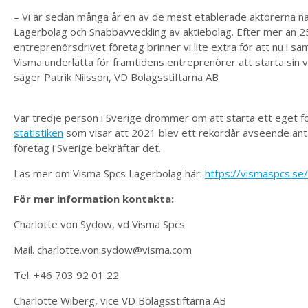
– Vi är sedan många år en av de mest etablerade aktörerna nä
Lagerbolag och Snabbavveckling av aktiebolag. Efter mer än 2
entreprenörsdrivet företag brinner vi lite extra för att nu i 
Visma underlätta för framtidens entreprenörer att starta sin
säger Patrik Nilsson, VD Bolagsstiftarna AB
Var tredje person i Sverige drömmer om att starta ett eget f
statistiken
som visar att 2021 blev ett rekordår avseende ant
företag i Sverige bekräftar det.
Läs mer om Visma Spcs Lagerbolag här:
https://vismaspcs.se
För mer information kontakta:
Charlotte von Sydow, vd Visma Spcs
Mail. charlotte.von.sydow@visma.com
Tel. +46 703 92 01 22
Charlotte Wiberg, vice VD Bolagsstiftarna AB